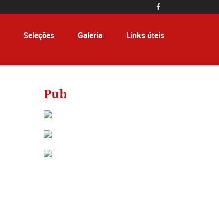

Seleções
Galeria
Links úteis
Pub